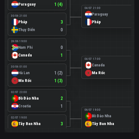
Paraguay
1 (4)
04/07 21:00
Paraguay
0
30/06 21:00
Pháp
3
Pháp
1
Thụy Điển
0
28/06 19:00
Nam Phi
0
Canada
1
04/07 17:00
Canada
0
30/06 01:00
Hà Lan
1 (2)
Ma Rốc
3
Ma Rốc
1 (3)
02/07 23:00
Bồ Đào Nha
2
Croatia
1
06/07 19:00
Bồ Đào Nha
0
02/07 19:00
Tây Ban Nha
3
Tây Ban Nha
1
Áo
0