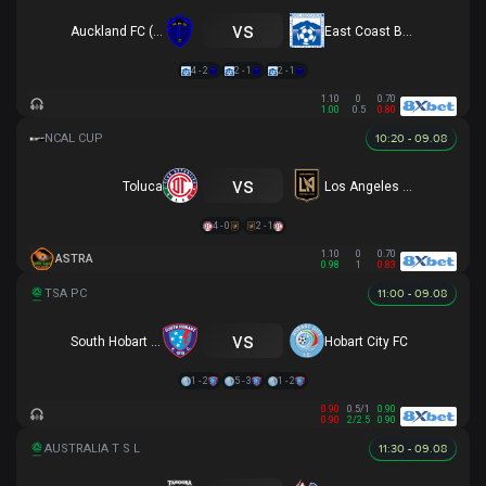
vs
Auckland FC (R)
East Coast Bays
4 - 2
2 - 1
2 - 1
1.10
0
0.70
1.00
0.5
0.80
10:20 - 09.08
vs
Toluca
Los Angeles FC
4 - 0
2 - 1
1.10
0
0.70
ASTRA
0.98
1
0.83
11:00 - 09.08
vs
South Hobart (R)
Hobart City FC
1 - 2
5 - 3
1 - 2
0.90
0.5/1
0.90
0.90
2/2.5
0.90
11:30 - 09.08