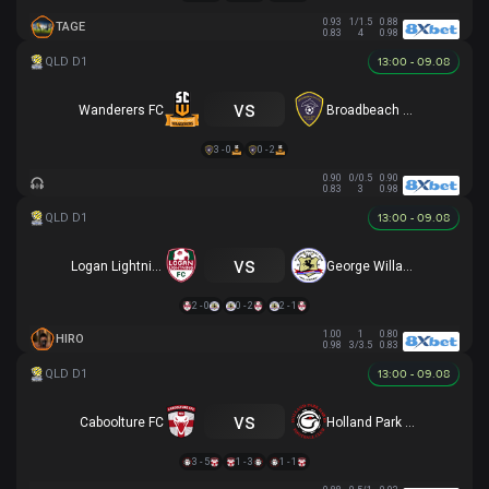
0.93
1/1.5
0.88
TAGE
0.83
4
0.98
13:00 - 09.08
vs
Wanderers FC
Broadbeach United
3 - 0
0 - 2
0.90
0/0.5
0.90
0.83
3
0.98
13:00 - 09.08
vs
Logan Lightning
George Willawong
2 - 0
0 - 2
2 - 1
1.00
1
0.80
HIRO
0.98
3/3.5
0.83
13:00 - 09.08
vs
Caboolture FC
Holland Park Hawks
3 - 5
1 - 3
1 - 1