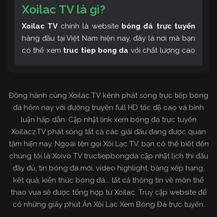
Xoilac TV là gì?
Xoilac TV
chính là website
bóng đá trực tuyến
hàng đầu tại Việt Nam hiện nay, đây là nơi mà bạn
có thể xem
truc tiep bong da
với chất lượng cao
và bình luận tiếng Việt miễn phí cùng cộng đồng
fan hâm mộ đông đảo yêu thích Xoilac TV. Thêm
vào đó, còn có thể tham khảo rất nhiều các thông
Đồng hành cùng Xoilac TV kênh phát sóng trực tiếp bóng
tin về bóng đá cực kỳ bổ ích mỗi ngày.
đá hôm nay với đường truyền full HD tốc độ cao và bình
luận hấp dẫn. Cập nhật link xem bóng đá trực tuyến
Xoilacz.TV phát sóng tất cả các giải đấu đang được quan
tâm hiện nay. Ngoài tên gọi Xôi Lạc TV, bạn có thể biết đến
chúng tôi là Xoivo TV tructiepbongda cập nhật lịch thi đấu
đầy đủ, tin bóng đá mới, video highlight, bảng xếp hạng,
kết quả, kiến thức bóng đá... tất cả thông tin về môn thể
thao vua sẽ được tổng hợp từ Xoilac. Truy cập website để
có những giây phút Ăn Xôi Lạc Xem Bóng Đá trực tuyến.