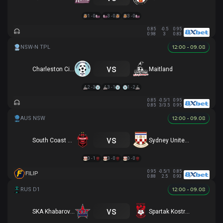
1 - 0
3 - 0
3 - 0
0.85
-0.5
0.95
0.98
3
0.83
12:00 - 09.08
vs
Charleston City Blues
Maitland
2 - 3
3 - 1
1 - 2
0.85
-0.5/1
0.95
0.85
3/3.5
0.95
12:00 - 09.08
vs
South Coast Wolves
Sydney United 58 FC
0 - 1
3 - 0
0 - 0
0.95
-0.5/1
0.85
FILIP
0.88
2.5
0.93
12:00 - 09.08
vs
SKA Khabarovsk
Spartak Kostroma