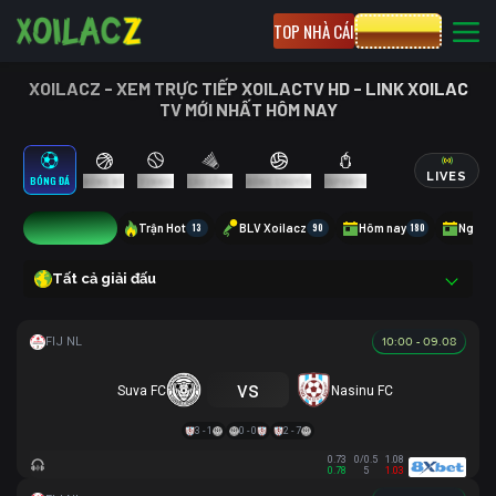
TOP NHÀ CÁI
CƯỢC 8XBET
XOILACZ - XEM TRỰC TIẾP XOILACTV HD - LINK XOILAC
TV MỚI NHẤT HÔM NAY
LIVES
BÓNG ĐÁ
BÓNG RỔ
TENNIS
CẦU LÔNG
BÓNG CHUYỀN
ESPORTS
8
Trận Hot
13
BLV Xoilacz
90
Hôm nay
180
Ngày 
Tất cả giải đấu
10:00 - 09.08
vs
Suva FC
Nasinu FC
3 - 1
0 - 0
2 - 7
0.73
0/0.5
1.08
0.78
5
1.03