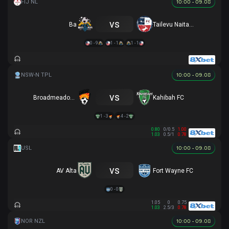
10:00 - 09.08
vs
Ba
Tailevu Naitasiri
0 - 9
1 - 1
1 - 1
10:00 - 09.08
vs
Broadmeadow Magic
Kahibah FC
1 - 3
4 - 2
0.80
0/0.5
1.00
1.03
0.5/1
0.78
10:00 - 09.08
vs
AV Alta
Fort Wayne FC
0 - 0
1.05
0
0.75
1.03
2.5/3
0.78
10:00 - 09.08