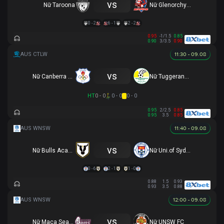
vs
Nữ Taroona
Nữ Glenorchy Knights
0 - 2
6 - 1
2 - 2
0.95
-1/1.5
0.85
0.90
3/3.5
0.90
11:30 - 09.08
vs
Nữ Canberra Olympic
Nữ Tuggeranong United (R)
HT
0 - 0
0 - 0
0 - 0
0.95
2/2.5
0.85
0.95
3.5
0.85
11:40 - 09.08
vs
Nữ Bulls Academy
Nữ Uni.of Sydney
0 - 6
2 - 1
1 - 0
0.88
1.5
0.93
0.93
3.5
0.88
12:00 - 09.08
vs
Nữ Maca Searle
Nữ UNSW FC