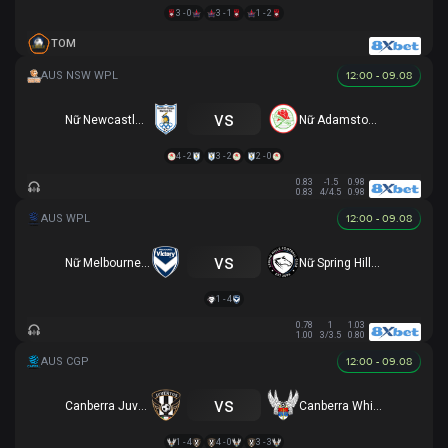
3 - 0
3 - 1
1 - 2
TOM
12:00 - 09.08
vs
Nữ Newcastle Olympic
Nữ Adamstown Rosebud
4 - 2
3 - 2
2 - 0
0.83
-1.5
0.98
0.83
4/4.5
0.98
12:00 - 09.08
vs
Nữ Melbourne Victory FC
Nữ Spring Hills FC
1 - 4
0.78
1
1.03
1.00
3/3.5
0.80
12:00 - 09.08
vs
Canberra Juventus
Canberra White Eagles
1 - 4
4 - 0
3 - 3