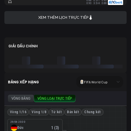
0.88
0.5/1
0.93
0.93
3.5/4
0.88
XEM THÊM LỊCH TRỰC TIẾP
GIẢI ĐẤU CHÍNH
BẢNG XẾP HẠNG
FIFA World Cup
VÒNG BẢNG
VÒNG LOẠI TRỰC TIẾP
Vòng 1/16
Vòng 1/8
Tứ kết
Bán kết
Chung kết
29/06 20:30
Đức
1 (3)