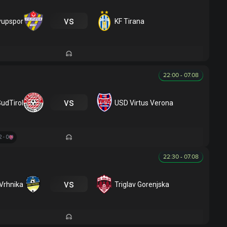
vs
yupspor
KF Tirana
22:00 - 07.08
vs
udTirol
USD Virtus Verona
2 - 0
22:30 - 07.08
vs
Vrhnika
Triglav Gorenjska