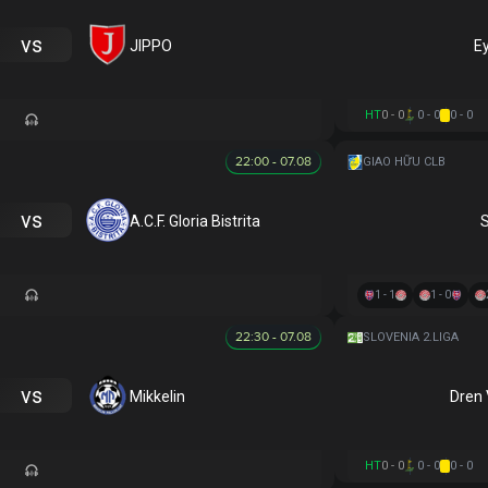
vs
JIPPO
E
HT
0 - 0
0 - 0
0 - 0
22:00 - 07.08
GIAO HỮU CLB
vs
A.C.F. Gloria Bistrita
S
1 - 1
1 - 0
22:30 - 07.08
SLOVENIA 2.LIGA
vs
Mikkelin
Dren 
HT
0 - 0
0 - 0
0 - 0