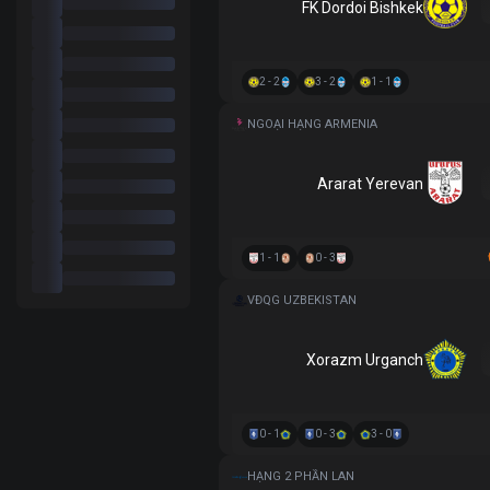
FK Dordoi Bishkek
2 - 2
3 - 2
1 - 1
NGOẠI HẠNG ARMENIA
Ararat Yerevan
1 - 1
0 - 3
VĐQG UZBEKISTAN
Xorazm Urganch
0 - 1
0 - 3
3 - 0
HẠNG 2 PHẦN LAN