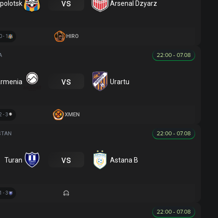
vs
polotsk
Arsenal Dzyarz
HIRO
0 - 1
22:00 - 07.08
A
vs
Armenia
Urartu
XMEN
2 - 3
22:00 - 07.08
STAN
vs
Turan
Astana B
1 - 3
22:00 - 07.08