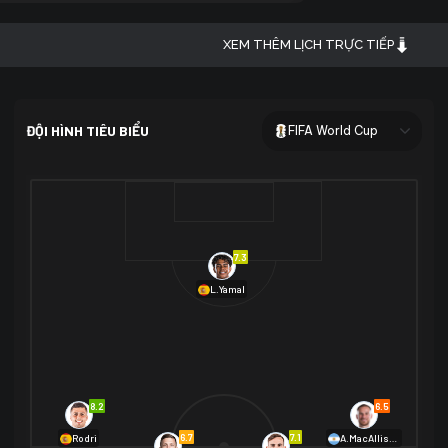
XEM THÊM LỊCH TRỰC TIẾP
ĐỘI HÌNH TIÊU BIỂU
FIFA World Cup
7.3
L.Yamal
8.2
6.5
09/07 20:00
6.7
7.1
Rodri
A.MacAllister
Pháp
2