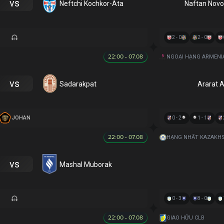
vs
Neftchi Kochkor-Ata
Naftan Novo
2 - 0
2 - 0
22:00 - 07.08
NGOẠI HẠNG ARMENI
vs
Sadarakpat
Ararat 
JOHAN
0 - 2
1 - 1
22:00 - 07.08
HẠNG NHẤT KAZAKH
vs
Mashal Muborak
0 - 3
8 - 0
22:00 - 07.08
GIAO HỮU CLB