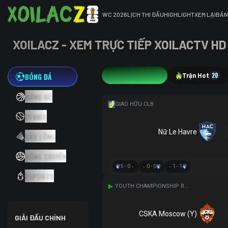
WC 2026
LỊCH THI ĐẤU
HIGHLIGHT
XEM LẠI
BẢN
XOILACZ - XEM TRỰC TIẾP XOILACTV HD
BÓNG ĐÁ
22
Trận Hot
20
BÓNG RỔ
GIAO HỮU CLB
TENNIS
Nữ Le Havre
CẦU LÔNG
BÓNG CHUYỀN
5 - 0
0 - 0
1 - 1
ESPORTS
YOUTH CHAMPIONSHIP RUSSIA
CSKA Moscow (Y)
GIẢI ĐẤU CHÍNH