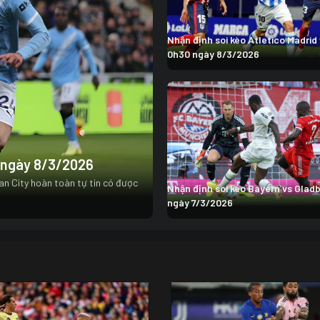
Nhận định soi kèo Atletico Madrid
0h30 ngày 8/3/2026
11/07 21:00
Na Uy
1
0 ngày 8/3/2026
Anh
2
an City hoàn toàn tự tin có được
Nhận định soi kèo Bayern vs Glad
ngày 7/3/2026
15/07 19:00
Anh
Argentina