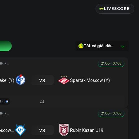
LIVESCORE
77
Tất cả giải đấu
21:00 - 07.08
YOUTH CHAMPIONSHIP RUSSIA
vs
akel (Y)
Spartak Moscow (Y)
1 - 0
21:00 - 07.08
YOUTH CHAMPIONSHIP RUSSIA
vs
Chertanovo Moscow (R)
Rubin Kazan U19