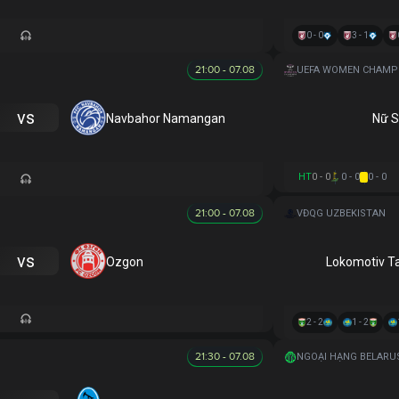
0 - 0
3 - 1
21:00 - 07.08
vs
Navbahor Namangan
Nữ S
HT
0 - 0
0 - 0
0 - 0
21:00 - 07.08
VĐQG UZBEKISTAN
vs
Ozgon
Lokomotiv T
2 - 2
1 - 2
21:30 - 07.08
NGOẠI HẠNG BELARU