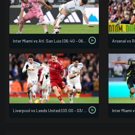
Australia
1 (2)
Ai Cập
2
Ai Cập
1 (4)
03/07 03:00
Thụy Sĩ
2
Algeria
0
07/07 20:00
Inter Miami vs Atl. San Luis (06:40 – 06/08)
Arsenal vs R
Thụy Sĩ
0 (4)
04/07 01:30
Colombia
1
Colombia
0 (3)
Ghana
0
Liverpool vs Leeds United (03:00 – 03/08)