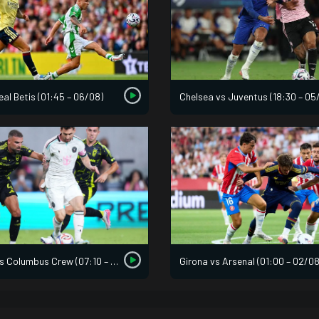
12/07 01:00
Argentina
3
Thụy Sĩ
1
eal Betis (01:45 – 06/08)
Chelsea vs Juventus (18:30 – 05
Inter Miami vs Columbus Crew (07:10 – 02/08)
Girona vs Arsenal (01:00 – 02/08