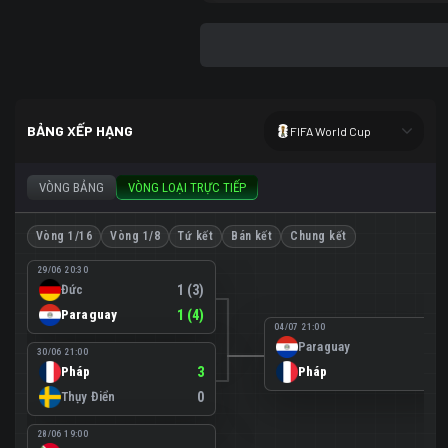
BẢNG XẾP HẠNG
FIFA World Cup
VÒNG BẢNG
VÒNG LOẠI TRỰC TIẾP
Vòng 1/16
Vòng 1/8
Tứ kết
Bán kết
Chung kết
29/06 20:30
Đức
1 (3)
Paraguay
1 (4)
04/07 21:00
Paraguay
0
30/06 21:00
Pháp
3
Pháp
1
Thụy Điển
0
28/06 19:00