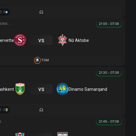
0 - 3
21:00 - 07.08
UEFA WOMEN CHAMPIONS LEAGUE
vs
ervette
Nữ Aktobe
TOM
21:30 - 07.08
vs
ashkent
Dinamo Samarqand
1 - 2
21:45 - 07.08
S