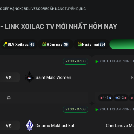
G XẾP HẠNG
KQBD
LIVESCORE
CẨM NANG
TUYỂN DỤNG
 - LINK XOILAC TV MỚI NHẤT HÔM NAY
BLV Xoilacz
40
Hôm nay
36
Ngày mai
284
Tất cả
8
21:00 - 07.08
vs
Saint Malo Women
F
4 - 3
2 - 2
21:00 - 07.08
vs
Dinamo Makhachkala (R)