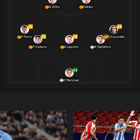
Ma Rốc
0
D.Olmo
Fabián
7.0
6.8
7.3
7.0
6.9
P.Porro
M.Cucurella
P.Cubarsí
A.Laporte
N.Tagliafico
14/07 19:00
Pháp
Tây Ban Nha
9.8
E.Martínez
10/07 19:00
Tây Ban Nha
2
Bỉ
1