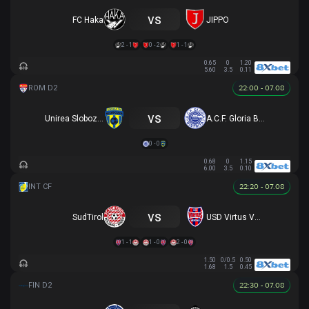
vs
FC Haka
JIPPO
2 - 1
0 - 2
1 - 1
0.65
0
1.20
5.60
3.5
0.11
22:00 - 07.08
vs
Unirea Slobozia
A.C.F. Gloria Bistrita
0 - 0
0.68
0
1.15
6.00
3.5
0.10
22:20 - 07.08
vs
SudTirol
USD Virtus Verona
1 - 1
1 - 0
2 - 0
1.50
0/0.5
0.50
1.68
1.5
0.45
22:30 - 07.08