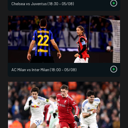
Chelsea vs Juventus (18:30 – 05/08)
AC Milan vs Inter Milan (18:00 – 05/08)