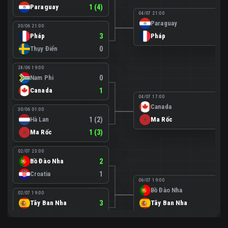
Paraguay
1 (4)
04/07 21:00
Paraguay
0
30/06 21:00
Pháp
3
Pháp
1
Thụy Điển
0
28/06 19:00
Nam Phi
0
Canada
1
04/07 17:00
Canada
0
30/06 01:00
Hà Lan
1 (2)
Ma Rốc
3
Ma Rốc
1 (3)
02/07 23:00
Bồ Đào Nha
2
Croatia
1
06/07 19:00
Bồ Đào Nha
0
02/07 19:00
Tây Ban Nha
3
Tây Ban Nha
1
Áo
0