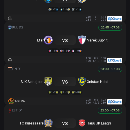
2 - 2
2 - 2
1 - 1
0.68
0
1.15
0.85
4
0.95
22:45 - 07.08
vs
Etar
Marek Dupnitza
1 - 0
4 - 1
1 - 0
1.00
0.5
0.80
0.93
1/1.5
0.88
23:00 - 07.08
vs
SJK Seinajoen
Gnistan Helsinki
3 - 2
1 - 3
3 - 0
0.78
0.5
1.03
ASTRA
1.00
4.5/5
0.80
23:00 - 07.08
vs
FC Kuressaare
Harju JK Laagri