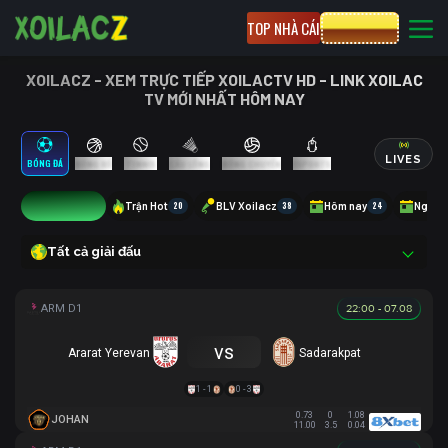
TOP NHÀ CÁI
CƯỢC 8XBET
XOILACZ - XEM TRỰC TIẾP XOILACTV HD - LINK XOILAC
TV MỚI NHẤT HÔM NAY
LIVES
BÓNG ĐÁ
BÓNG RỔ
TENNIS
CẦU LÔNG
BÓNG CHUYỀN
ESPORTS
24
Trận Hot
20
BLV Xoilacz
38
Hôm nay
24
Ngày 
Tất cả giải đấu
22:00 - 07.08
vs
Ararat Yerevan
Sadarakpat
1 - 1
0 - 3
0.73
0
1.08
JOHAN
11.00
3.5
0.04