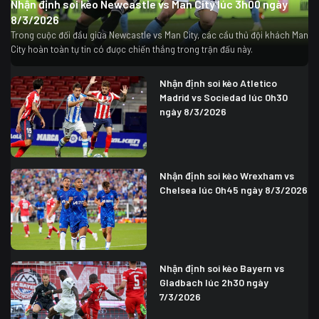
Nhận định soi kèo Newcastle vs Man City lúc 3h00 ngày
8/3/2026
Trong cuộc đối đầu giữa Newcastle vs Man City, các cầu thủ đội khách Man
City hoàn toàn tự tin có được chiến thắng trong trận đấu này.
Nhận định soi kèo Atletico
Madrid vs Sociedad lúc 0h30
ngày 8/3/2026
Nhận định soi kèo Wrexham vs
Chelsea lúc 0h45 ngày 8/3/2026
Nhận định soi kèo Bayern vs
Gladbach lúc 2h30 ngày
7/3/2026