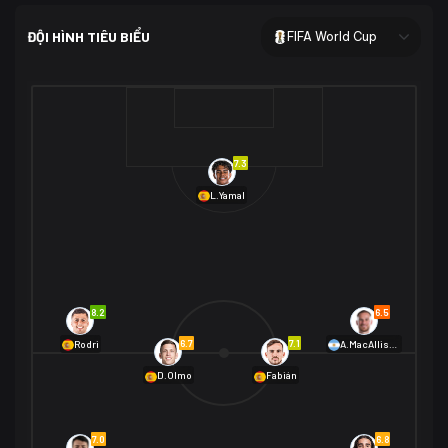
02/07 00:00
USA
2
ĐỘI HÌNH TIÊU BIỂU
FIFA World Cup
Bosnia-Herzegovina
0
07/07 00:00
USA
1
01/07 20:00
Bỉ
3
Bỉ
4
Senegal
2
7.3
29/06 17:00
Brazil
2
L.Yamal
Nhật Bản
1
05/07 20:00
Brazil
1
30/06 17:00
Bờ Biển Ngà
1
Na Uy
2
Na Uy
2
8.2
6.5
01/07 02:00
6.7
7.1
Rodri
A.MacAllister
Mexico
2
D.Olmo
Fabián
Ecuador
0
06/07 01:00
Mexico
2
01/07 16:00
7.0
6.8
Anh
2
Anh
3