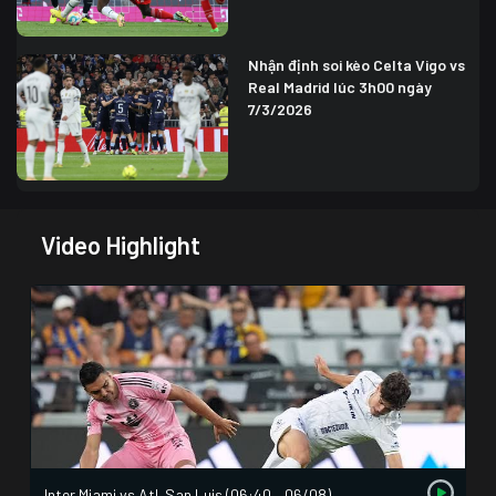
Nhận định soi kèo Celta Vigo vs
Real Madrid lúc 3h00 ngày
7/3/2026
Video Highlight
Inter Miami vs Atl. San Luis (06:40 – 06/08)