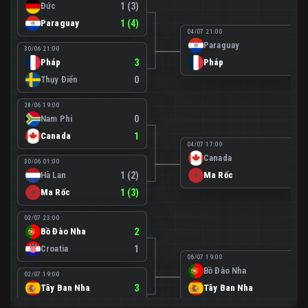
Đức
1 (3)
Paraguay
1 (4)
04/07 21:00
Paraguay
0
30/06 21:00
Pháp
3
Pháp
1
Thụy Điển
0
28/06 19:00
Nam Phi
0
Canada
1
04/07 17:00
Canada
0
30/06 01:00
Hà Lan
1 (2)
Ma Rốc
3
Ma Rốc
1 (3)
02/07 23:00
Bồ Đào Nha
2
Croatia
1
06/07 19:00
Bồ Đào Nha
0
02/07 19:00
Tây Ban Nha
3
Tây Ban Nha
1
Áo
0