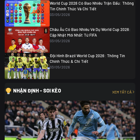
World Cup 2026 Có Bao Nhiêu Trận Đấu: Thông
Tin Chính Thức Và Chi Tiết
03/05/2026
Châu Âu Có Bao Nhiêu Vé Dự World Cup 2026:
Cập Nhật Mới Nhất Từ FIFA
03/05/2026
Đội Hình Brazil World Cup 2026: Thông Tin
Chính Thức & Chi Tiết
03/05/2026
NHẬN ĐỊNH - SOI KÈO
XEM TẤT CẢ