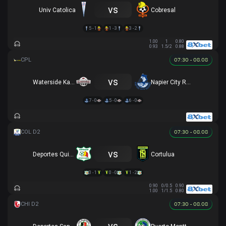
vs
Univ Catolica
Cobresal
5 - 1
1 - 3
3 - 2
1.00
1
0.80
0.93
1.5/2
0.88
07:30 - 08.08
vs
Waterside Karori
Napier City Rovers
7 - 0
5 - 0
6 - 0
07:30 - 08.08
vs
Deportes Quindio
Cortulua
0 - 1
0 - 0
1 - 2
0.90
0/0.5
0.90
1.00
1/1.5
0.80
07:30 - 08.08