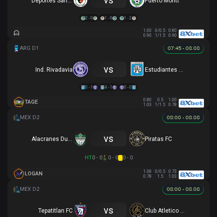
vs
Deportes Santa Cruz
Puerto Montt
2 - 0
1 - 0
1 - 2
1.00
0/0.5
0.80
0.90
1/1.5
0.90
07:45 - 08.08
vs
Ind. Rivadavia
Estudiantes Cuarto
0 - 1
4 - 1
0 - 0
0.80
0.5
1.00
TAGE
1.03
1/1.5
0.78
08:00 - 08.08
vs
Alacranes Durango
Piratas FC
HT
0 - 0
0 - 0
0 - 0
1.08
0/0.5
0.73
LOGAN
0.78
1.5
1.03
08:00 - 08.08
vs
Tepatitlan FC
Club Atletico La Paz