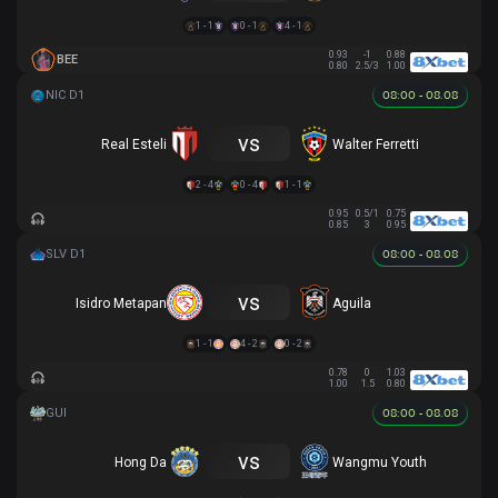
1 - 1
0 - 1
4 - 1
0.93
-1
0.88
BEE
0.80
2.5/3
1.00
08:00 - 08.08
vs
Real Esteli
Walter Ferretti
2 - 4
0 - 4
1 - 1
0.95
0.5/1
0.75
0.85
3
0.95
08:00 - 08.08
vs
Isidro Metapan
Aguila
1 - 1
4 - 2
0 - 2
0.78
0
1.03
1.00
1.5
0.80
08:00 - 08.08
vs
Hong Da
Wangmu Youth