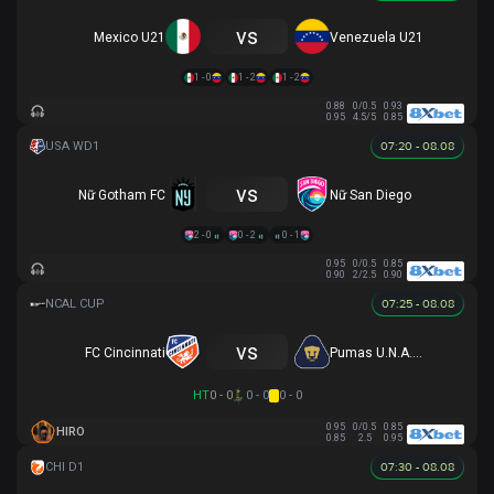
vs
Mexico U21
Venezuela U21
1 - 0
1 - 2
1 - 2
0.88
0/0.5
0.93
0.95
4.5/5
0.85
07:20 - 08.08
vs
Nữ Gotham FC
Nữ San Diego
2 - 0
0 - 2
0 - 1
0.95
0/0.5
0.85
0.90
2/2.5
0.90
07:25 - 08.08
vs
FC Cincinnati
Pumas U.N.A.M.
HT
0 - 0
0 - 0
0 - 0
0.95
0/0.5
0.85
HIRO
0.85
2.5
0.95
07:30 - 08.08