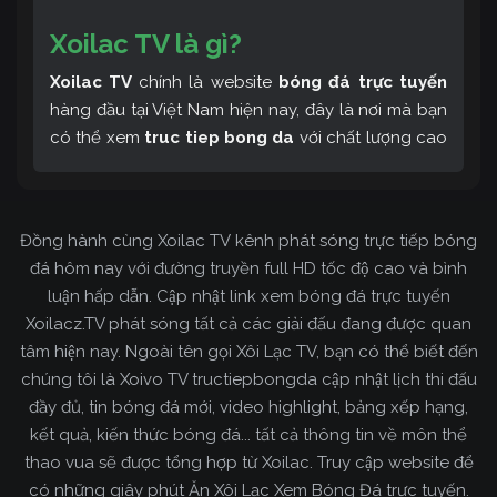
Xoilac TV là gì?
Xoilac TV
chính là website
bóng đá trực tuyến
hàng đầu tại Việt Nam hiện nay, đây là nơi mà bạn
có thể xem
truc tiep bong da
với chất lượng cao
và bình luận tiếng Việt miễn phí cùng cộng đồng
fan hâm mộ đông đảo yêu thích Xoilac TV. Thêm
vào đó, còn có thể tham khảo rất nhiều các thông
Đồng hành cùng Xoilac TV kênh phát sóng trực tiếp bóng
tin về bóng đá cực kỳ bổ ích mỗi ngày.
đá hôm nay với đường truyền full HD tốc độ cao và bình
luận hấp dẫn. Cập nhật link xem bóng đá trực tuyến
Xoilacz.TV phát sóng tất cả các giải đấu đang được quan
tâm hiện nay. Ngoài tên gọi Xôi Lạc TV, bạn có thể biết đến
chúng tôi là Xoivo TV tructiepbongda cập nhật lịch thi đấu
đầy đủ, tin bóng đá mới, video highlight, bảng xếp hạng,
kết quả, kiến thức bóng đá... tất cả thông tin về môn thể
thao vua sẽ được tổng hợp từ Xoilac. Truy cập website để
có những giây phút Ăn Xôi Lạc Xem Bóng Đá trực tuyến.