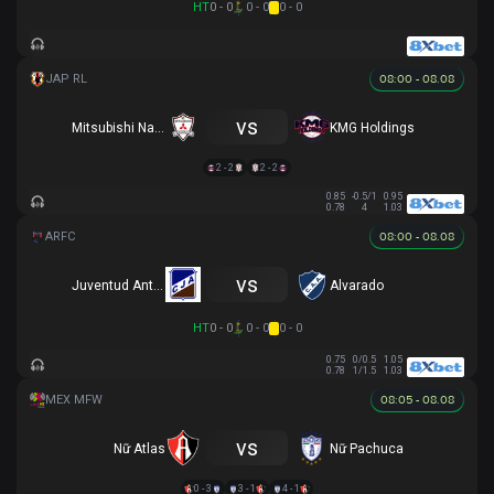
HT
0 - 0
0 - 0
0 - 0
08:00 - 08.08
vs
Mitsubishi Nagasaki
KMG Holdings
2 - 2
2 - 2
0.85
-0.5/1
0.95
0.78
4
1.03
08:00 - 08.08
vs
Juventud Antoniana
Alvarado
HT
0 - 0
0 - 0
0 - 0
0.75
0/0.5
1.05
0.78
1/1.5
1.03
08:05 - 08.08
vs
Nữ Atlas
Nữ Pachuca
0 - 3
3 - 1
4 - 1