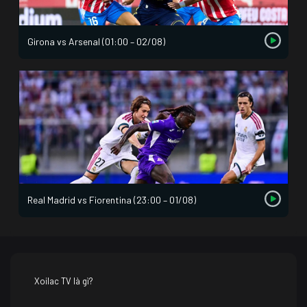
Girona vs Arsenal (01:00 – 02/08)
Real Madrid vs Fiorentina (23:00 – 01/08)
Xoilac TV là gì?