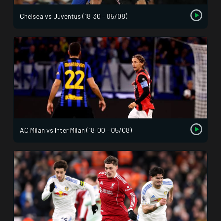
Chelsea vs Juventus (18:30 – 05/08)
AC Milan vs Inter Milan (18:00 – 05/08)