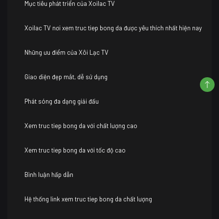
Mục tiêu phát triển của Xoilac TV
Xoilac TV nơi xem truc tiep bong da được yêu thích nhất hiện nay
Những ưu điểm của Xôi Lạc TV
Giao diện đẹp mắt, dễ sử dụng
Phát sóng đa dạng giải đấu
Xem truc tiep bong da với chất lượng cao
Xem truc tiep bong da với tốc độ cao
Bình luận hấp dẫn
Hệ thống link xem truc tiep bong da chất lượng