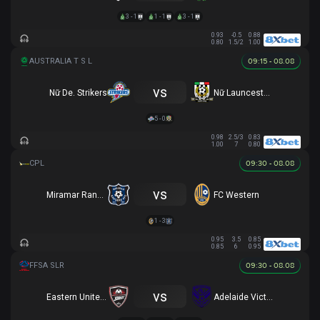
3 - 1
1 - 1
3 - 1
0.93
-0.5
0.88
0.80
1.5/2
1.00
09:15 - 08.08
vs
Nữ De. Strikers
Nữ Launceston City
5 - 0
0.98
2.5/3
0.83
1.00
7
0.80
09:30 - 08.08
vs
Miramar Rangers
FC Western
1 - 3
0.95
3.5
0.85
0.85
6
0.95
09:30 - 08.08
vs
Eastern United Reserves
Adelaide Victory Reserves