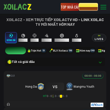
TOP NHÀ CÁI
CƯỢC 8XBET
XOILACZ - XEM TRỰC TIẾP XOILACTV HD - LINK XOILAC
TV MỚI NHẤT HÔM NAY
LIVES
BÓNG ĐÁ
BÓNG RỔ
TENNIS
CẦU LÔNG
BÓNG CHUYỀN
ESPORTS
19
Trận Hot
19
BLV Xoilacz
196
Hôm nay
240
Ngày 
Tất cả giải đấu
08:00 - 08.08
vs
Hong Da
Wangmu Youth
HT
0 - 0
0 - 0
0 - 0