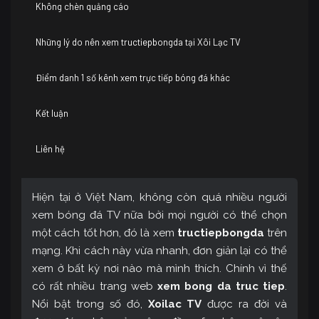
Không chèn quảng cáo
Những lý do nên xem tructiepbongda tại Xôi Lạc TV
Điểm danh 1 số kênh xem trực tiếp bóng đá khác
Kết luận
Liên hệ
Hiện tại ở Việt Nam, không còn quá nhiều người
xem bóng đá TV nữa bởi mọi người có thể chọn
một cách tốt hơn, đó là xem
tructiepbongda
trên
mạng. Khi cách này vừa nhanh, đơn giản lại có thể
xem ở bất kỳ nơi nào mà mình thích. Chính vì thế
có rất nhiều trang web
xem bong da truc tiep
.
Nổi bật trong số đó,
Xoilac TV
được ra đời và