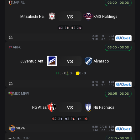
08:00 - 08.08
vs
Mitsubishi Nagasaki
KMG Holdings
2 - 2
2 - 2
2.30
0
0.33
9.00
3.5
0.06
08:00 - 08.08
vs
Juventud Antoniana
Alvarado
HT
0 - 0
0 - 0
0 - 0
0.53
0
1.43
8.50
2.5
0.07
08:05 - 08.08
vs
Nữ Atlas
Nữ Pachuca
0 - 3
3 - 1
4 - 1
0.60
0/0.5
1.30
SILVA
1.43
2.5
0.53
08:10 - 08.08