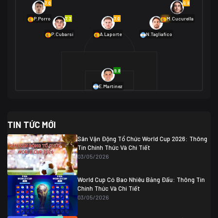
7.0
6.8
Anh
2
Anh
3
DR Congo
1
7.3
7.0
6.9
P.Porro
M.Cucurella
P.Cubarsí
A.Laporte
N.Tagliafico
03/07 22:00
Argentina
3
Cabo Verde
2
07/07 16:00
9.8
Argentina
3
03/07 18:00
Australia
1 (2)
Ai Cập
2
E.Martínez
Ai Cập
1 (4)
03/07 03:00
TIN TỨC MỚI
Thụy Sĩ
2
Algeria
0
Sân Vận Động Tổ Chức World Cup 2026: Thông
07/07 20:00
Tin Chính Thức Và Chi Tiết
Thụy Sĩ
0 (4)
04/07 01:30
03/05/2026
Colombia
1
Colombia
0 (3)
Ghana
0
World Cup Có Bao Nhiêu Bảng Đấu: Thông Tin
Chính Thức Và Chi Tiết
03/05/2026