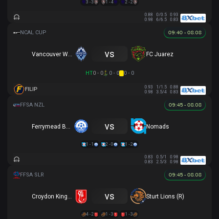
3 - 3
1 - 4
2 - 2
0.88
0/0.5
0.93
0.98
6/6.5
0.83
09:40 - 08.08
vs
Vancouver Whitecaps
FC Juarez
HT
0 - 0
0 - 0
0 - 0
0.93
1/1.5
0.88
FILIP
0.98
3.5/4
0.83
09:45 - 08.08
vs
Ferrymead Bays
Nomads
1 - 1
2 - 0
1 - 2
0.83
0.5/1
0.98
0.83
2.5/3
0.98
09:45 - 08.08
vs
Croydon Kings (R)
Sturt Lions (R)
4 - 2
1 - 3
1 - 3