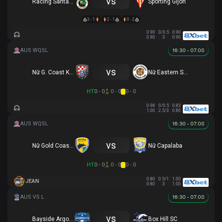
vs
Racing Santander
Sporting Gijon
3 - 1
2 - 1
0 - 2
0.90
0/0.5
0.90
0.90
3
0.90
16:30 - 07.08
vs
Nữ G. Coast Knights
Nữ Eastern Suburbs
HT
0 - 0
0 - 0
0 - 0
0.98
0/0.5
0.83
1.00
2.5/3
0.80
16:30 - 07.08
vs
Nữ Gold Coast Utd
Nữ Capalaba
HT
0 - 0
0 - 0
0 - 0
0.80
0.5/1
1.00
JEAN
0.80
3
1.00
16:30 - 07.08
vs
Bayside Argonauts FC
Box Hill SC