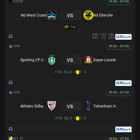
14:30 - 07.08
vs
Nữ West Coast
Nữ Ellerslie
0 - 3
0.98
1.5/2
0.83
0.85
3.5
0.95
15:00 - 07.08
vs
Sporting CP U17
Bayer Leverkusen U17
HT
0 - 0
0 - 0
0 - 0
15:00 - 07.08
vs
Athletic Bilbao U17
Tottenham Hotspur U17
HT
0 - 0
0 - 0
0 - 0
15:00 - 07.08