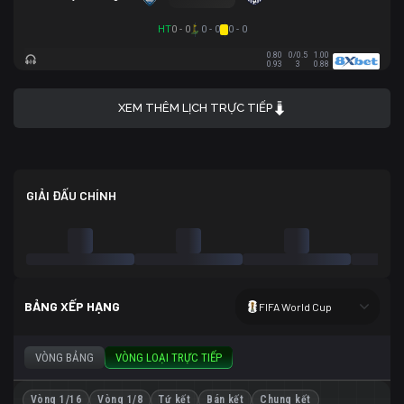
HT
0 - 0
0 - 0
0 - 0
0.80
0/0.5
1.00
0.93
3
0.88
XEM THÊM LỊCH TRỰC TIẾP
GIẢI ĐẤU CHÍNH
BẢNG XẾP HẠNG
FIFA World Cup
VÒNG BẢNG
VÒNG LOẠI TRỰC TIẾP
Vòng 1/16
Vòng 1/8
Tứ kết
Bán kết
Chung kết