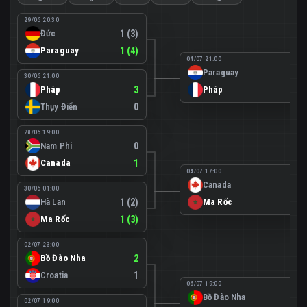
29/06 20:30
Đức
1 (3)
Paraguay
1 (4)
04/07 21:00
Paraguay
0
30/06 21:00
Pháp
3
Pháp
1
Thụy Điển
0
28/06 19:00
Nam Phi
0
Canada
1
04/07 17:00
Canada
0
30/06 01:00
Hà Lan
1 (2)
Ma Rốc
3
Ma Rốc
1 (3)
02/07 23:00
Bồ Đào Nha
2
Croatia
1
06/07 19:00
Bồ Đào Nha
0
02/07 19:00