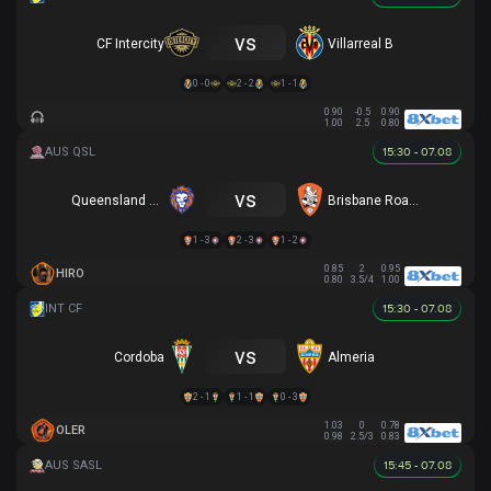
vs
CF Intercity
Villarreal B
0 - 0
2 - 2
1 - 1
0.90
-0.5
0.90
1.00
2.5
0.80
15:30 - 07.08
vs
Queensland Lions SC
Brisbane Roar (Y)
1 - 3
2 - 3
1 - 2
0.85
2
0.95
HIRO
0.80
3.5/4
1.00
15:30 - 07.08
vs
Cordoba
Almeria
2 - 1
1 - 1
0 - 3
1.03
0
0.78
OLER
0.98
2.5/3
0.83
15:45 - 07.08