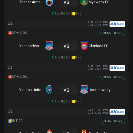
vs
Thitsar Arman FC
Myawady FC U20
HT
0 - 0
0 - 0
0 - 0
1.00
2/2.5
0.80
0.83
3/3.5
0.98
16:00 - 07.08
vs
Yadanarbon U20
Chinland FC U20
HT
0 - 0
0 - 0
0 - 0
1.00
2.5
0.80
0.88
3.5/4
0.93
16:00 - 07.08
vs
Yangon United FC U20
Hantharwady Utd U20
HT
0 - 0
0 - 0
0 - 0
0.85
1.5
0.95
0.95
3/3.5
0.85
16:30 - 07.08