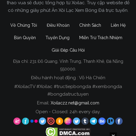
thao vua sẽ được tổng hợp từ Xoilac. Truy cập website để
có những giây phút Ăn Xôi Lạc Xem Bóng Đá trực tuyến.
Về Chúng Tôi
Điều Khoản
Chính Sách
Liên Hệ
Bản Quyền
Tuyển Dụng
Miễn Trừ Trách Nhiệm
Giải Đáp Câu Hỏi
Địa chỉ:
231 Đỗ Quang, Vĩnh Trung, Thanh Khê, Đà Nẵng
Xoilac TV Trực Tiếp Bóng Đá
550000.
Điều hành hoạt động : Võ Hà Chiến
Trong tất cả các website phát sóng bóng đá trực
#XoilacTV #Xoilac #tructiepbongda #xembongda
tiếp hiện nay tại Việt Nam. Website được nhiều
#bongdatructuyen
người đánh giá và lựa chọn nhất phải kể đến
Email:
Xoilaczz.net@gmail.com
Xoilacz.TV bởi chúng tôi đã có tên tuổi trên thị
trường phát sóng trực tiếp bóng đá từ rất lâu cho
Open - Closed: 24h every day.
đến nay.