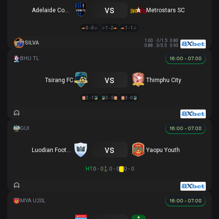
vs
Adelaide Comets FC
Metrostars SC
0 - 0
1 - 2
1 - 1
1.00
-1/1.5
0.80
SILVA
0.88
3/3.5
0.93
16:00 - 07.08
vs
Tsirang FC
Thimphu City
2 - 1
3 - 5
3 - 0
16:00 - 07.08
vs
Luodian Football Association
Yaopu Youth
HT
0 - 0
0 - 0
0 - 0
16:00 - 07.08