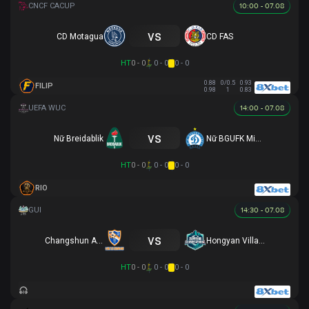
10:00 - 07.08
vs
CD Motagua
CD FAS
HT
0 - 0
0 - 0
0 - 0
0.88
0/0.5
0.93
FILIP
0.98
1
0.83
14:00 - 07.08
vs
Nữ Breidablik
Nữ BGUFK Minsk
HT
0 - 0
0 - 0
0 - 0
RIO
14:30 - 07.08
vs
Changshun August
Hongyan Village II
HT
0 - 0
0 - 0
0 - 0