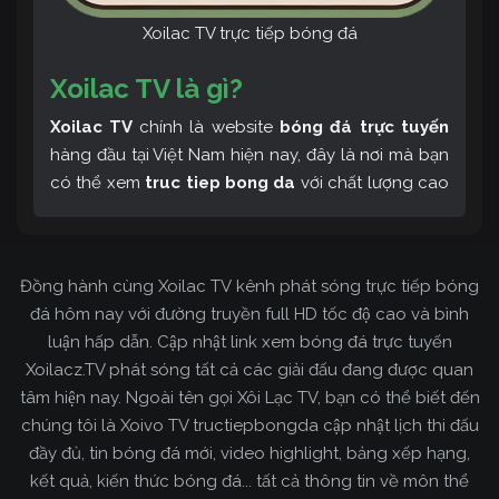
Xoilac TV trực tiếp bóng đá
Xoilac TV là gì?
Xoilac TV
chính là website
bóng đá trực tuyến
hàng đầu tại Việt Nam hiện nay, đây là nơi mà bạn
có thể xem
truc tiep bong da
với chất lượng cao
và bình luận tiếng Việt miễn phí cùng cộng đồng
fan hâm mộ đông đảo yêu thích Xoilac TV. Thêm
vào đó, còn có thể tham khảo rất nhiều các thông
Đồng hành cùng Xoilac TV kênh phát sóng trực tiếp bóng
tin về bóng đá cực kỳ bổ ích mỗi ngày.
đá hôm nay với đường truyền full HD tốc độ cao và bình
luận hấp dẫn. Cập nhật link xem bóng đá trực tuyến
Xoilacz.TV phát sóng tất cả các giải đấu đang được quan
tâm hiện nay. Ngoài tên gọi Xôi Lạc TV, bạn có thể biết đến
chúng tôi là Xoivo TV tructiepbongda cập nhật lịch thi đấu
đầy đủ, tin bóng đá mới, video highlight, bảng xếp hạng,
kết quả, kiến thức bóng đá... tất cả thông tin về môn thể